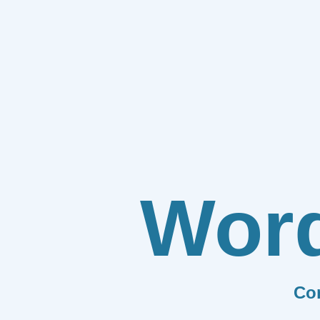
Wor
Co